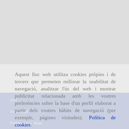
Aquest lloc web utilitza cookies pròpies i de
tercers que permeten millorar la usabilitat de
navegació, analitzar l'ús del web i mostrar
publicitat relacionada amb les vostres
Inici
preferències sobre la base d'un perfil elaborat a
partir dels vostres hàbits de navegació (per
Avís Legal
exemple, pàgines visitades).
Política de
Política de cookies
cookies
.'