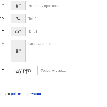
s
ono
l
s
captcha
a
ord a la
política de privacitat