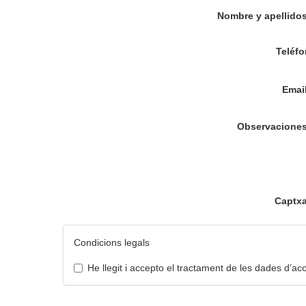
Nombre y apellido
Teléf
Emai
Observacione
Captx
Condicions legals
He llegit i accepto el tractament de les dades d’ac