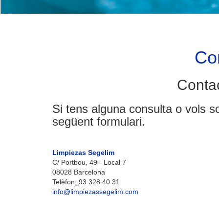
Co
Conta
Si tens alguna consulta o vols so
següent formulari.
Limpiezas Segelim
C/ Portbou, 49 - Local 7
08028 Barcelona
Telèfon
:
93 328 40 31
info@limpiezassegelim.com